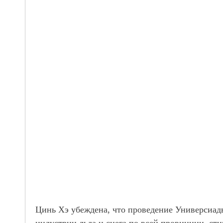
Цинь Хэ убеждена, что проведение Универсиады
индустрии льда и снега по всей провинции, ст