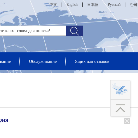
中文
English
日本語
Русский
한국
вание
Обслуживание
Ящик для отзывов
фия