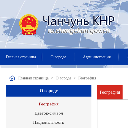
Главная страница
О городе
Администрация
>
>
Главная страница
О городе
География
О городе
География
География
Цветок-символ
Национальность