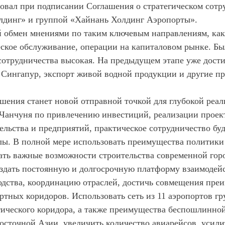
овал при подписании Соглашения о стратегическом сот
лдинг» и группой «Хайнань Холдинг Аэропорты».
й обмен мнениями по таким ключевым направлениям, как 
ское обслуживание, операции на капиталовом рынке. Был
отрудничества высокая. На предыдущем этапе уже дости
Сингапур, экспорт живой водной продукции и другие п
ашения станет новой отправной точкой для глубокой реа
анчуня по привлечению инвестиций, реализации проект
льства и предприятий, практическое сотрудничество буд
лы. В полной мере использовать преимущества политики 
ать важные возможности строительства современной гор
здать постоянную и долгосрочную платформу взаимодейс
дства, координацию отраслей, достичь совмещения преи
ртных коридоров. Использовать сеть из 11 аэропортов 
ического коридора, а также преимущества беспошлинной
Восточной Азии, увеличить количество авиарейсов, усил