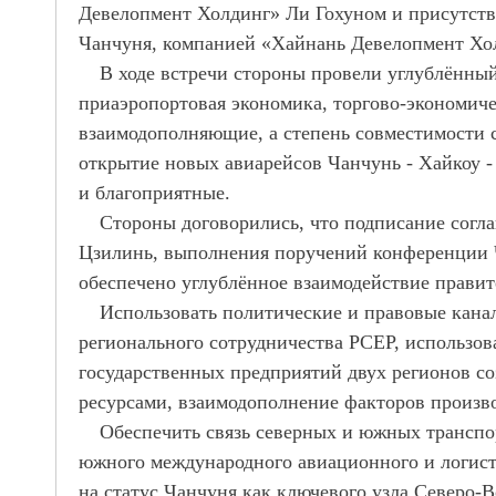
Девелопмент Холдинг» Ли Гохуном и присутств
Чанчуня, компанией «Хайнань Девелопмент Хо
В ходе встречи стороны провели углублённы
приаэропортовая экономика, торгово-экономиче
взаимодополняющие, а степень совместимости с
открытие новых авиарейсов Чанчунь
-
Хайкоу
-
и благоприятные.
Стороны договорились, что подписание согл
Цзилинь, выполнения поручений конференции Ч
обеспечено углублённое взаимодействие правите
Использовать политические и правовые кана
регионального сотрудничества РCEP, использов
государственных предприятий двух регионов со
ресурсами, взаимодополнение факторов произво
Обеспечить связь северных и южных транспо
южного международного авиационного и логист
на статус Чанчуня как ключевого узла Северо-