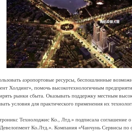
ользовать аэропортовые ресурсы, беспошлинные возмож
нт Холдинг», помочь высокотехнологичным предприятия
ирять рынки сбыта. Оказывать поддержку местным высо
авать условия для практического применения их технол
роникс Технолоджис Ко., Лтд.» подписала соглашение о
Девелопмент Ко.Лтд.». Компания «Чанчунь Сервисы по