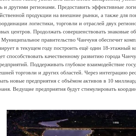
ь
и другими регионами. Предоставить эффективные логи
яйственной продукции на внешние рынки, а также для по
оординации логистики, торговли и отраслей двух регион
вых центров. Продолжать совершенствовать знаковые о
Муниципальное правительство Чанчуня обеспечит компл
ирует в текущем году построить ещё один 18-этажный к
ет способствовать качественному развитию города Чанч
редприятий. Поддерживать глубокое взаимодействие гос
ней торговли и других областей. Через интеграцию рес
ать новые предприятия с объёмом активов в 10 миллиард
наня. Ведущие предприятия будут стимулировать коорди