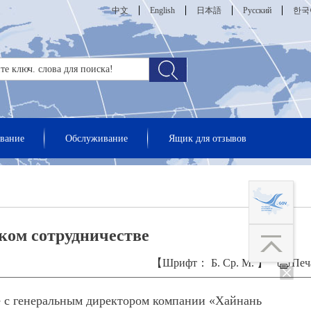
中文
English
日本語
Русский
한국
вание
Обслуживание
Ящик для отзывов
ком сотрудничестве
【Шрифт：
Б.
Ср.
М.
】
Печ
ве с генеральным директором компании «Хайнань