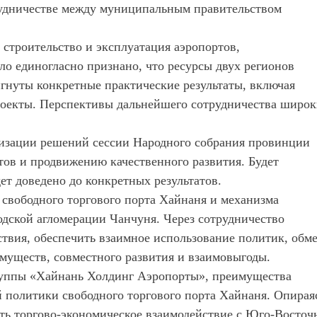
рудничестве между муниципальным правительством
строительство и эксплуатация аэропортов,
о единогласно признано, что ресурсы двух регионов
гнуты конкретные практические результаты, включая
роекты. Перспективы дальнейшего сотрудничества широк
лизации решений сессии
Н
ародного собрания провинции
ов и продвижению качественного развития. Будет
ет доведено до конкретных результатов.
свободного торгового порта Хайнаня и механизма
одской агломерации Чанчуня. Через сотрудничество
твия, обеспечить взаимное использование политик, обм
муществ, совместного развития и взаимовыгоды.
группы «Хайнань Холдинг Аэропорты», преимущества
 политики свободного торгового порта Хайнаня. Опирая
ить торгово-экономическое взаимодействие с Юго-Восточ