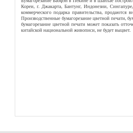
Бумагорезание Баофэн в Пекине и в Шанхае построи
Кореи, г. Джакарта, Бантунг, Индонезии, Сингапур
коммерческого подарка правительства, продаются в
Производственные бумагорезание цветной печати, бу
бумагорезание цветной печати может показать отточ
китайской национальной живописи, не будет выцвет.