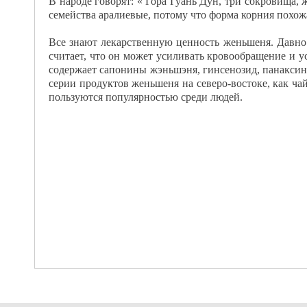
В народе говорят: « Гора Гуань Дун, три сокровища,
семейства аралиевые, потому что форма корния похожа 
Все знают лекарственную ценность женьшеня. Давно 
считает, что он может усиливать кровообращение и у
содержает сапонины жэньшэня, гинсенозид, панаксин,
серии продуктов женьшеня на северо-востоке, как ча
пользуются популярностью среди людей.