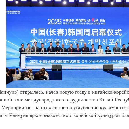
Чанчунь) открылась, начав новую главу в китайско-корей
онной зоне международного сотрудничества Китай-
Респу
. Мероприятие, направленное на углубление культурных 
лям Чанчуня яркое знакомство с корейской культурой бл