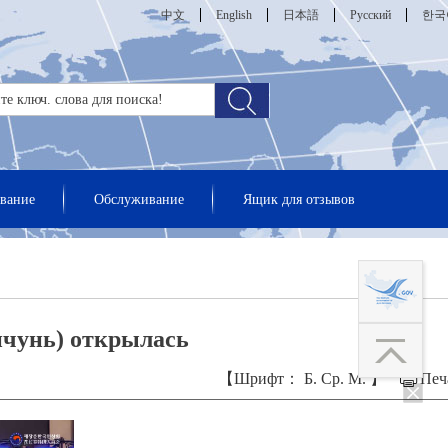
中文
English
日本語
Русский
한국
вание
Обслуживание
Ящик для отзывов
нчунь) открылась
【Шрифт：
Б.
Ср.
М.
】
Печ