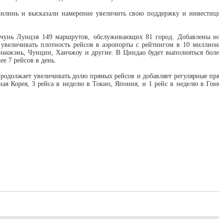
зилинь и высказали намерение увеличить свою поддержку и инвестиц
нчунь Лунцзя 149 маршрутов, обслуживающих 81 город. Добавлены н
величивать плотность рейсов в аэропорты с рейтингом в 10 миллион
ньчжэнь, Чунцин, Ханчжоу и другие. В Циндао будет выполняться боле
е 7 рейсов в день.
родолжает увеличивать долю прямых рейсов и добавляет регулярные пр
 Корея, 3 рейса в неделю в Токио, Япония, и 1 рейс в неделю в Гонк