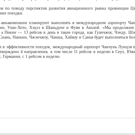
зм по поводу перспектив развития авиационного рынка провинции Ц
ние поездки.
е авиакомпании планируют выполнять в международном аэропорту Ча
ии, Улан-Хото, Хэцзэ в Шаньдуне и Фуян в Аньхой. «Мы продолжим у
а Пекин — 13 рейсов в день в такие города, как Гуанчжоу, Чэнду, Шэ
 Сиань, Нанкин, Чжэнчжоу, Чанша, Хайкоу и Санья будет выполняться боле
в в эффективности поездок, международный аэропорт Чанчунь Лунцзя п
ерждено 4 направления, в том числе 11 рейсов в неделю в Сеул, Южная
 Германия, с 1 рейсом в неделю.