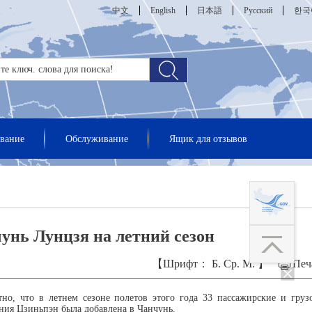
中文
English
日本語
Русский
한국
вание
Обслуживание
Ящик для отзывов
унь Лунцзя на летний сезон
【Шрифт：
Б.
Ср.
М.
】
Печ
о, что в летнем сезоне полетов этого года 33 пассажирские и груз
ия Цзиньпэн была добавлена в Чанчунь.