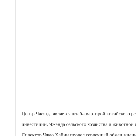
Центр Чжэнда является штаб-квартирой китайского р
инвестиций, Чжэнда сельского хозяйства и животной 
Директор Чжао Хайин провел сердечный обмен мнения