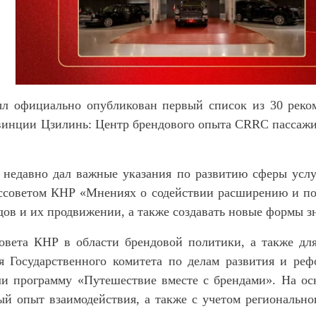
был официально опубликован первый список из 30 рек
овинции Цзилинь: Центр брендового опыта CRRC пассажи
едавно дал важные указания по развитию сферы услуг
оссоветом КНР «Мнениях о содействии расширению и по
ов и их продвижении, а также создавать новые формы з
вета КНР в области брендовой политики, а также для
я Государственного комитета по делам развития и ре
и программу «Путешествие вместе с брендами». На осн
й опыт взаимодействия, а также с учетом региональног