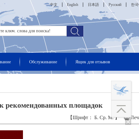
中文
English
日本語
Русский
한국
вание
Обслуживание
Ящик для отзывов
ок рекомендованных площадок
【Шрифт：
Б.
Ср.
М.
】
Печ