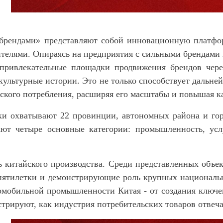
брендами» представляют собой инновационную платфо
ителями. Опираясь на предприятия с сильными брендами
ривлекательные площадки продвижения брендов через
ультурные истории. Это не только способствует дальне
еского потребления, расширяя его масштабы и повышая к
ки охватывают 22 провинции, автономных района и горо
т четыре основные категории: промышленность, услуг
китайского производства. Среди представленных объе
пятилетки и демонстрирующие роль крупных националь
томобильной промышленности Китая
-
от создания ключ
онстрируют, как индустрия потребительских товаров отве