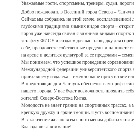
Уважаемые гости, спортсмены, тренеры, судьи, дороги
Добро пожаловать в Весенний город Севера – Чанчун
Сейчас мы собрались на этой земле, воспламененной л
глубокими традициями зимних видов спорта – открыт
Город уже навсегда связан с зимними видами спорта:
эстафету ФИСУ и создаем для вас площадку для соревн
себе, преодолеете собственные пределы и напишете ст
на арене и делиться культурой за ее пределами – семе
Мы понимаем, что успешное проведение соревнований
Международной федерации университетского спорта з
приехавшему издалека – именно ваше присутствие нап
В предстоящие дни Чанчунь обеспечит вам профессио
нашего города. У вас будет возможность проявить се
жителей Северо-Востока Китая.
Молодость не знает границ на спортивных трассах, а 
крепкую дружбу и яркие эмоции. Пусть воспоминания
В заключение желаю всем спортсменам добиться отл
Благодарю
за внимание!