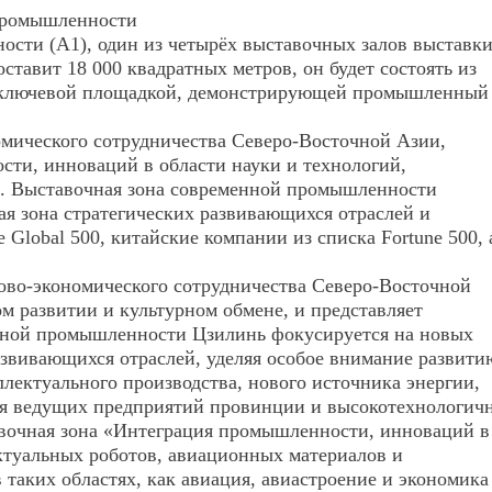
 промышленности
ти (A1), один из четырёх выставочных залов выставки
ставит 18 000 квадратных метров, он будет состоять из
ав ключевой площадкой, демонстрирующей промышленный
мического сотрудничества Северо-Восточной Азии,
ти, инноваций в области науки и технологий,
и. Выставочная зона современной промышленности
я зона стратегических развивающихся отраслей и
Global 500, китайские компании из списка Fortune 500, 
ово-экономического сотрудничества Северо-Восточной
м развитии и культурном обмене, и представляет
енной промышленности Цзилинь фокусируется на новых
азвивающихся отраслей, уделяя особое внимание развити
ектуального производства, нового источника энергии,
ния ведущих предприятий провинции и высокотехнологич
вочная зона «Интеграция промышленности, инноваций в
ектуальных роботов, авиационных материалов и
таких областях, как авиация, авиастроение и экономика