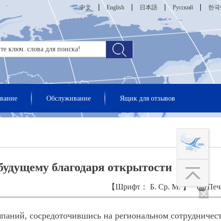
中文
English
日本語
Русский
한국
вание
Обслуживание
Ящик для отзывов
будущему благодаря открытости
【Шрифт：
Б.
Ср.
М.
】
Печ
мпаний, сосредоточившись на региональном сотрудничес