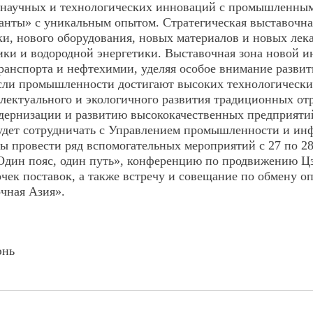
и научных и технологических инноваций с промышленны
анты» с уникальным опытом. Стратегическая выставочна
ики, нового оборудования, новых материалов и новых ле
ки и водородной энергетики. Выставочная зона новой и
транспорта и нефтехимии, уделяя особое внимание разви
сли промышленности достигают высоких технологически
лектуального и экологичного развития традиционных отр
дернизации и развитию высококачественных предприяти
удет сотрудничать с Управлением промышленности и ин
ы провести ряд вспомогательных мероприятий с 27 по 28
«Один пояс, один путь», конференцию по продвижению Ц
ек поставок, а также встречу и совещание по обмену 
очная Азия».
энь