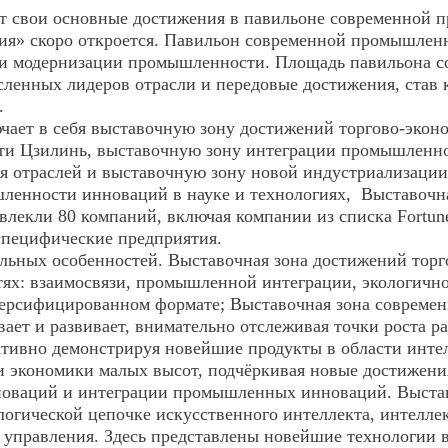
т свои основные достижения в павильоне современной
 скоро откроется. Павильон современной промышленнос
у и модернизации промышленност
и. Площадь павильона со
сленных лидеров отрасли и передовые достижения, ст
.
ет в себя выставочную зону достижений торгово-эконо
и Цзилинь, выставочную зону интеграции промышленнос
я отраслей и выставочную зону новой индустриализаци
ленности инноваций в науке и технологиях, Выставочна
екли 80 компаний, включая компании из списка Fortune 
специфические предприятия.
льных особенностей. Выставочная зона достижений торг
ях: взаимосвязи, промышленной интеграции, экологично
иверсифицированном формате; Выставочная зона соврем
ает и развивает, внимательно отслеживая точки роста р
тивно демонстрируя новейшие продукты в области интелл
 и экономики малых высот, подчёркивая новые достиже
нноваций и интеграции промышленных инноваций. Выста
ологической цепочке искусственного интеллекта, интелл
 управления. Здесь представлены новейшие технологии в 