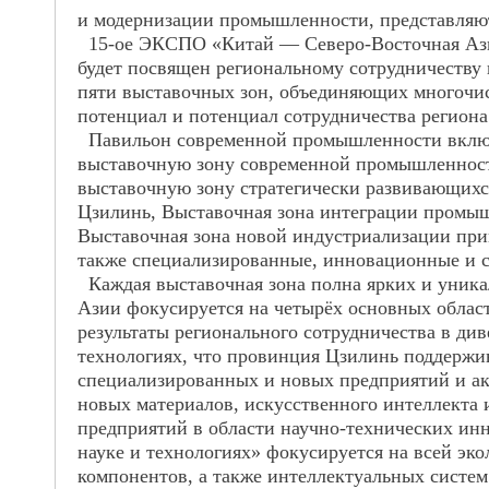
и модернизации промышленности, представляю
15-ое ЭКСПО «Китай — Северо-Восточная Азия»
будет посвящен региональному сотрудничеств
пяти выставочных зон, объединяющих многочи
потенциал и потенциал сотрудничества региона
Павильон современной промышленности включа
выставочную зону современной промышленност
выставочную зону стратегически развивающихс
Цзилинь, Выставочная зона интеграции промыш
Выставочная зона новой индустриализации привл
также специализированные, инновационные и 
Каждая выставочная зона полна ярких и уника
Азии фокусируется на четырёх основных област
результаты регионального сотрудничества в д
технологиях, что провинция Цзилинь поддержив
специализированных и новых предприятий и ак
новых материалов, искусственного интеллекта
предприятий в области научно-технических и
науке и технологиях» фокусируется на всей эк
компонентов, а также интеллектуальных систем