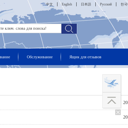
中文
English
日本語
Русский
한국
вание
Обслуживание
Ящик для отзывов
20
20