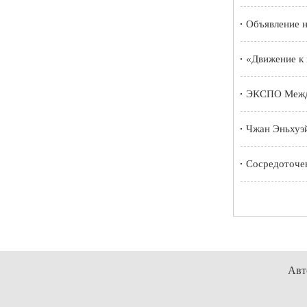
Объявление 
«Движение к
ЭКСПО Между
Чжан Эньхуэй
Сосредоточен
Авт