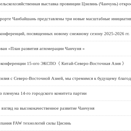
ельскохозяйственная выставка провинции Цзилинь (Чанчунь) открое
урорте Чанбайшань представлены три новые масштабные инициатив
конференций, посвященных новому снежному сезону 2025-2026 гг.
ван «План развития агломерации Чанчуня »
с-конференции 15-ого ЭКСПО《 Китай-Северо-Восточная Азия 》
илия с Северо-Восточной Азией, мы стремимся к будущему благо
го пленума 14-го городского комитета партии
: взгляд на высококачественное развитие Чанчуня
мпания FAW технологий силы Цисинь