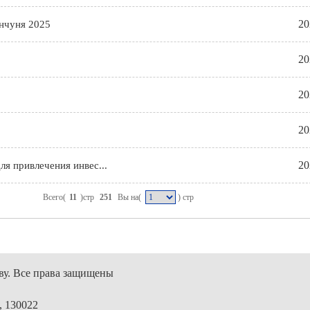
20
нчуня 2025
20
20
20
20
я привлечения инвес...
Всего(
11
)стр
251
Вы на(
) стр
ву. Все права защищены
, 130022