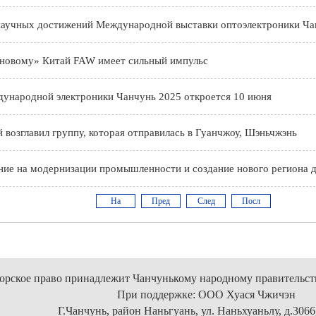
научных достижений Международной выставки оптоэлектроники Ча
 новому» Китай FAW имеет сильный импульс
народной электроники Чанчунь 2025 откроется 10 июня
 возглавил группу, которая отправилась в Гуанчжоу, Шэньчжэнь
ие на модернизации промышленности и создание нового региона дл
На
Пред
След
Посл
главную
орское право принадлежит Чанчунькому народному правительст
При поддержке: ООО Хуася Чжичэн
Г.Чанчунь, район Наньгуань, ул. Наньхуаньлу, д.3066