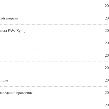
20
20
той энергии
20
навал FAW Хунци
20
20
20
20
нчуне
20
заседание правления
20