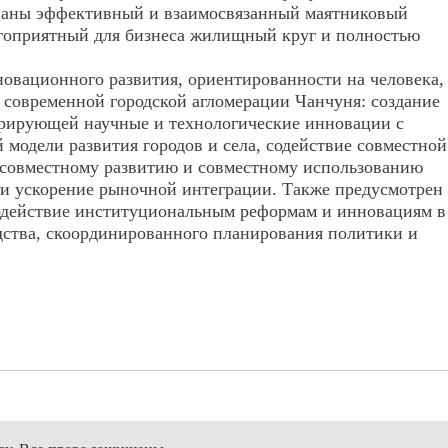
рованы эффективный и взаимосвязанный маятниковый
гоприятный для бизнеса жил
ищный
круг и полностью
овационного развития, ориентированности на человека,
 современной городской агломерации Чанчуня: создание
грирующей научные и технологические инновации с
модели развития городов и села, содействие совместной
е совместному развитию и совместному использованию
а и ускорение рыночной интеграции. Также предусмотрен
содействие институциональным реформам и инновациям в
дства, скоординированного планирования политики и