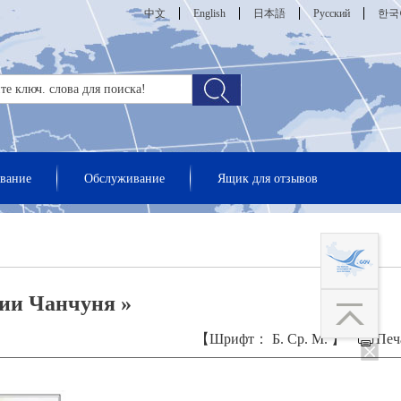
中文
English
日本語
Русский
한국
вание
Обслуживание
Ящик для отзывов
ии Чанчуня »
【Шрифт：
Б.
Ср.
М.
】
Печ