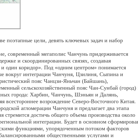
е поэтапные цели, девять ключевых задач и набор
тие, современный мегаполис Чанчунь придерживается
держке и скоординированных связях, создавая
в и один коридор». Под «одним центром» понимается
ые вокруг интеграции Чанчуня, Цзилиня, Сы
пина
и
ристический пояс Чанцзи-Яньчан (Байшань),
ременный сельскохозяйственный пояс
Чан
-Сунбай (город)
чных города: Харбин, Чанчунь, Шэньян и Далянь,
я всестороннее возрождение Северо-Восточного Китая.
родской агломерации Чанчуня и предлагает два этапа
уня стремится достичь общего объема производства около
 региональной интеграции. Будет в основном сформирова
одскими функциями, упорядоченным потоком факторов
 сбалансированными общественными услугами и