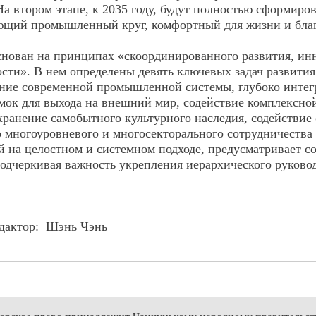
На втором этапе, к 2035 году, будут полностью сформи
ающий промышленный круг, комфортный для жизни и бла
нован на принципах «скоординированного развития, инн
сти». В нем определены девять ключевых задач развития
ание современной промышленной системы, глубоко инте
к для выхода на внешний мир, содействие комплексной 
хранение самобытного культурного наследия, содействи
о многоуровневого и многосекторального сотрудничеств
й на целостном и системном подходе, предусматривает 
подчеркивая важность укрепления иерархического руково
актор
:
Шэнь Чэнь