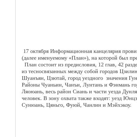
17 октября Информационн
ая канцелярия пров
(далее именуемому «План»), на которой был пр
План состоит из предисловия, 12 глав, 42 раз
из тесносвязанных между собой городов Цзилин
Шуанъян, Цзютай, город уездного значения Гун
Районы Чуаньин, Чанъи, Лунтань и Фэнмань го
Ляоюань, весь район Сиань и части уезда Дунл
человек. В зону
охвата
также входят: уезд Юнц
С
у
нюань, Цяньго, Фуюй, Чанлин и Мэйхэкоу.