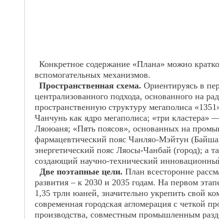
Конкретное содержание «Плана» можно кратко 
вспомогательных механизмов.
Пространственная схема.
Ориентируясь в пер
централизованного подхода, основанного на ра
пространственную структуру мегаполиса «1351»
Чанчунь как
ядро
мегаполиса; «три кластера» 
Ляоюаня; «Пять поясов», основанных на промы
фармацевтический пояс Чанляо-Мэйтун (Байшан
энергетический пояс Ляосы-Чанбай (город); а 
создающий научно-технический инновационный 
Две поэтапные цели.
План всесторонне рассм
развития – к 2030 и 2035 годам. На первом эта
1,35 трлн юаней, значительно укрепить свой к
современная городская агломерация с четкой 
производства, совместным промышленным разд