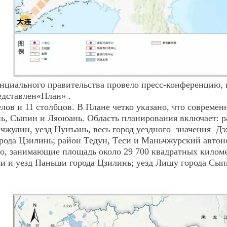
инциального
правительства провело пресс-конференцию,
едставлен«План» .
делов и 11 столбцов. В Плане четко указано, что совреме
ь, Сыпин и Ляоюань. Область планирования включает: р
чжулин, уезд Нунъань, весь город
уездного значения
Дэх
рода Цзилинь; район Т
е
дун, Т
е
си и Маньчжурский автон
яо, занимающие площадь около 29 700 квадратных килом
зи и уезд Паньши города Цзилинь; уезд Лишу города Сып