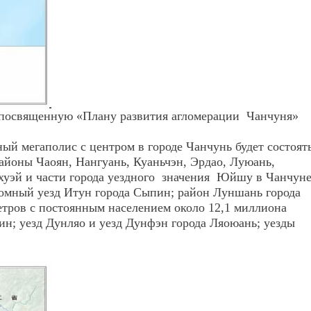
 посвященную «Плану развития
агломерации
Чанчун
я
»
нный
мегаполис с центром в городе Чанчунь будет состоят
айоны Чаоян, Нангуань, Куаньчэн, Эрдао, Луюань,
уэй и части города
уездного значения
Ю
й
шу в Чанчуне
омный уезд Итун города Сыпин; район Луншань города
етров с постоянным населением около 12,1 миллиона
ин; уезд Дунляо и уезд Дунфэн города Ляоюань; уезды