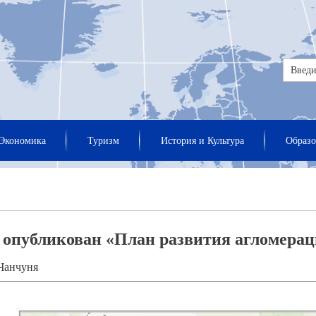
Экономика
Туризм
История и Культура
Образо
опубликован «План развития агломерац
Чанчуня