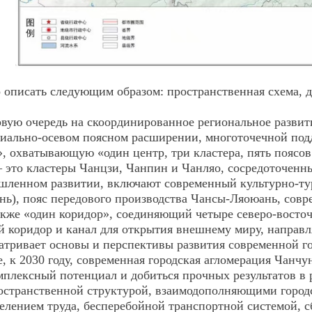
описать следующим образом: пространственная схема, дв
вую очередь на скоординированное региональное разви
диально-осевом поясном расширении, многоточечной под
, охватывающую «один центр, три кластера, пять поясо
— это кластеры Чанцзи, Чанпин и Чанляо, сосредоточенн
шленном развитии, включают современный культурно-ту
ь), пояс передового производства Чансы-Ляоюань, сов
также «один коридор», соединяющий четыре северо-восто
коридор и канал для открытия внешнему миру, направля
атривает основы и перспективы развития современной го
пе, к 2030 году, современная городская агломерация Чанч
омплексный потенциал и добиться прочных результатов в
пространственной структурой, взаимодополняющими гор
елением труда, бесперебойной транспортной системой,