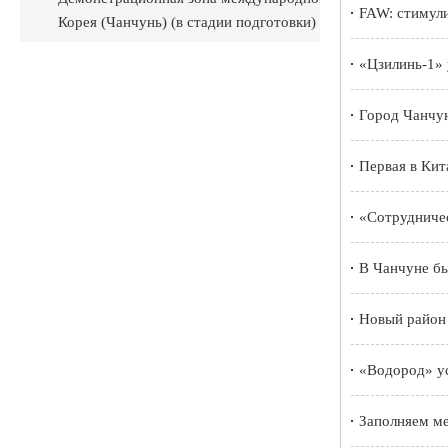
FAW: стимул
Корея (Чанчунь) (в стадии подготовки)
«Цзилинь-1»
Город Чанчун
Первая в Кит
«Сотрудничес
В Чанчуне бы
Новый район 
«Водород» ус
Заполняем м