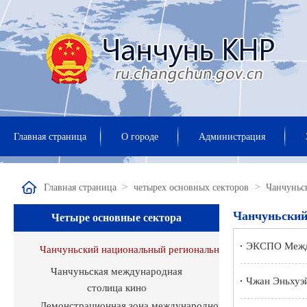
Главная страница
О городе
Администрация
>
>
Главная страница
четырех основных секторов
Чанчуньс
Чанчуньский
Четыре основные сектора
ЭКСПО Между
Чанчуньский национальный региональный инновационный
Чанчуньская международная
Чжан Эньхуэй
столица кино
Демонстрационная зона международного сотрудничества 